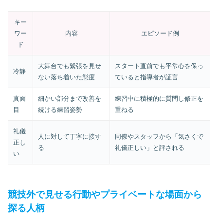
キー
ワー
内容
エピソード例
ド
大舞台でも緊張を見せ
スタート直前でも平常心を保っ
冷静
ない落ち着いた態度
ていると指導者が証言
真面
細かい部分まで改善を
練習中に積極的に質問し修正を
目
続ける練習姿勢
重ねる
礼儀
人に対して丁寧に接す
同僚やスタッフから「気さくで
正し
る
礼儀正しい」と評される
い
競技外で見せる行動やプライベートな場面から
探る人柄