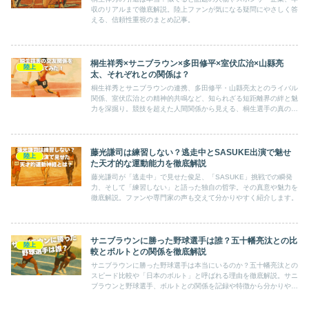
収のリアルまで徹底解説。陸上ファンが気になる疑問にやさしく答
える、信頼性重視のまとめ記事。
桐生祥秀×サニブラウン×多田修平×室伏広治×山縣亮
陸上
太、それぞれとの関係は？
桐生祥秀とサニブラウンの連携、多田修平・山縣亮太とのライバル
関係、室伏広治との精神的共鳴など、知られざる短距離界の絆と魅
力を深掘り。競技を超えた人間関係から見える、桐生選手の真の姿
とは？
藤光謙司は練習しない？逃走中とSASUKE出演で魅せ
陸上
た天才的な運動能力を徹底解説
藤光謙司が「逃走中」で見せた俊足、「SASUKE」挑戦での瞬発
力、そして「練習しない」と語った独自の哲学。その真意や魅力を
徹底解説。ファンや専門家の声も交えて分かりやすく紹介します。
サニブラウンに勝った野球選手は誰？五十幡亮汰との比
陸上
較とボルトとの関係を徹底解説
サニブラウンに勝った野球選手は本当にいるのか？五十幡亮汰との
スピード比較や「日本のボルト」と呼ばれる理由を徹底解説。サニ
ブラウンと野球選手、ボルトとの関係を記録や特徴から分かりやす
くまとめました。