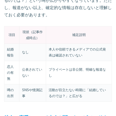
るのでは？」という噂が広がりやすくなっています。ただ
し、報道がない以上、確定的な情報は存在しないと理解し
ておく必要があります。
現状（記事作
項目
補足説明
成時点）
結婚
本人や信頼できるメディアでの公式発
なし
報告
表は確認されていない
恋人
公表されてい
プライベートは非公開、明確な報道な
の有
ない
し
無
噂の
SNSや憶測記
活動が目立たない時期に「結婚してい
出所
事
るのでは？」と広がる