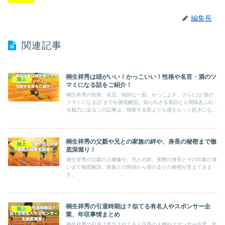
編集長
関連記事
桐生祥秀は頭がいい！かっこいい！性格や名言・酒のツ
陸上
マミになる話をご紹介！
桐生祥秀の性格、名言、知的な一面、かっこよさ、さらには“酒の
ツマミになる話”までを徹底解説。知られざる素顔と人間味あふれ
る魅力に迫るこの記事は、検索する前よりも彼をもっと好きになる
きっかけになるはず。
桐生祥秀の父親や兄との家族の絆や、身長の秘密まで徹
陸上
底深堀り！
桐生祥秀の父親の人物像や、兄との絆、実際の身長とその印象の違
いまで徹底解説。家族との関係から彼の走りの秘密が見えてきま
す。
桐生祥秀の引退時期は？似てる有名人やスポンサー企
陸上
業、年収事情まとめ
桐生祥秀の引退は本当？似てると話題の人物やスポンサー企業、年