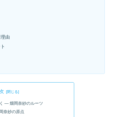
校理由
ート
次
く ― 畑岡奈紗のルーツ
岡奈紗の原点