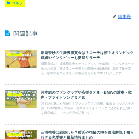
ゴルフ
編集長
関連記事
畑岡奈紗の生涯獲得賞金は？コーチは誰？オリンピック
ゴルフ
成績やインタビューも徹底リサーチ
畑岡奈紗の生涯獲得賞金やオリンピックでの成績、インタビューで
語った信念、支えるコーチ陣との関係を徹底解説。最新情報を交
え、彼女の魅力と未来への展望を分かりやすく紹介します。
河本結のファンクラブや応援タオル・BMWの愛車・歌
ゴルフ
声・ファイトソングまとめ
河本結の魅力を深掘り！ファンクラブの情報、応援タオルの入手方
法、BMW愛車との関係、歌声やファイトソングに込められた想い
を徹底解説。ファン必見の記事です。
三浦桃香は結婚した？彼氏や指輪の噂を徹底解説！知ら
ゴルフ
れざる恋愛観と最新情報まとめ