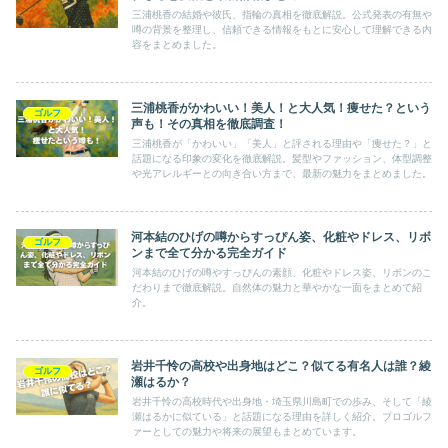
三浦桃香の結婚や彼氏、指輪の真相を徹底解説。公式発表の有無や
噂の背景を整理し、信頼できる情報をもとに安心して理解できる内
容をまとめました。
三浦桃香がかわいい！美人！と大人気！痩せた？という
ゴルフ
声も！その真相を徹底調査！
三浦桃香が「かわいい」「美人」と評される理由や「痩せた？」と
話題になる印象の変化を徹底解説。髪型やファッション、体型調整
や光アレルギーとの向き合い方まで、最新の魅力をまとめました。
河本結のひげの噂からすっぴん姿、化粧やドレス、リボ
ゴルフ
ンまで全て分かる完全ガイド
河本結のひげの噂やすっぴんの素顔、化粧やドレス姿、リボンのこ
だわりまで徹底解説。自然体の魅力と華やかな一面をまとめて紹
介。
岩井千怜の高校や出身地はどこ？似てる有名人は誰？綾
ゴルフ
瀬はるか？
岩井千怜の高校時代や出身地・埼玉県川島町での歩み、そして「綾
瀬はるかに似ている」と話題になる理由を詳しく紹介。プロゴルフ
ァーとしての魅力や将来の展望もまとめています。