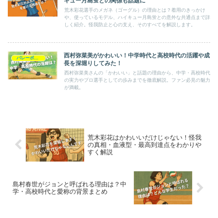
キュー月島蛍との関係も話題に
荒木彩花選手のメガネ（ゴーグル）の理由とは？着用のきっかけ
や、使っているモデル、ハイキュー月島蛍との意外な共通点まで詳
しく紹介。怪我防止と心の支え、そのすべてを解説します。
西村弥菜美がかわいい！中学時代と高校時代の活躍や成
バレーボール
長を深堀りしてみた！
西村弥菜美さんの「かわいい」と話題の理由から、中学・高校時代
の実力やプロ選手としての歩みまでを徹底解説。ファン必見の魅力
が満載。
荒木彩花はかわいいだけじゃない！怪我
の真相・血液型・最高到達点をわかりや
すく解説
島村春世がジョンと呼ばれる理由は？中
学・高校時代と愛称の背景まとめ