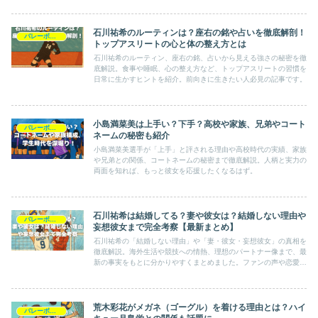
石川祐希のルーティンは？座右の銘や占いを徹底解剖！
バレーボール
トップアスリートの心と体の整え方とは
石川祐希のルーティン、座右の銘、占いから見える強さの秘密を徹
底解説。食事や睡眠、心の整え方など、トップアスリートの習慣を
日常に生かすヒントを紹介。前向きに生きたい人必見の記事です。
小島満菜美は上手い？下手？高校や家族、兄弟やコート
バレーボール
ネームの秘密も紹介
小島満菜美選手が「上手」と評される理由や高校時代の実績、家族
や兄弟との関係、コートネームの秘密まで徹底解説。人柄と実力の
両面を知れば、もっと彼女を応援したくなるはず。
石川祐希は結婚してる？妻や彼女は？結婚しない理由や
バレーボール
妄想彼女まで完全考察【最新まとめ】
石川祐希の「結婚しない理由」や「妻・彼女・妄想彼女」の真相を
徹底解説。海外生活や競技への情熱、理想のパートナー像まで、最
新の事実をもとに分かりやすくまとめました。ファンの声や恋愛観
も紹介。
荒木彩花がメガネ（ゴーグル）を着ける理由とは？ハイ
バレーボール