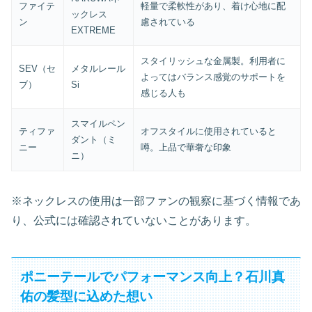
ファイテ
軽量で柔軟性があり、着け心地に配
ックレス
ン
慮されている
EXTREME
スタイリッシュな金属製。利用者に
SEV（セ
メタルレール
よってはバランス感覚のサポートを
ブ）
Si
感じる人も
スマイルペン
ティファ
オフスタイルに使用されていると
ダント（ミ
ニー
噂。上品で華奢な印象
ニ）
※ネックレスの使用は一部ファンの観察に基づく情報であ
り、公式には確認されていないことがあります。
ポニーテールでパフォーマンス向上？石川真
佑の髪型に込めた想い